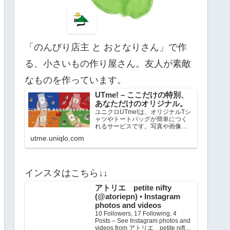
「のんびり店主 と おとなりさん」で作
る、小さいもの作り屋さん。友人が素敵
なものを作っています。
UTme! – ここだけの特別、
あなただけのオリジナル。
ユニクロUTme!は、オリジナルTシ
ャツやトートバッグが簡単につく
れるサービスです。写真や画像、
テキストを自由に組み合わせた
utme.uniqlo.com
り、豊富なキャラクタースタンプ
を活用して、あなただけのオリジ
ナルアイテムをつくろう！店舗で
は、地域限定のローカルアーティ
ストや企業のバラエティ豊かなコ
インスタはこちら↓↓
ラボアイテムもお買い求めいただ
けます。
アトリエ petite nifty
(@atoriepn) • Instagram
photos and videos
10 Followers, 17 Following, 4
Posts – See Instagram photos and
videos from アトリエ petite nifty