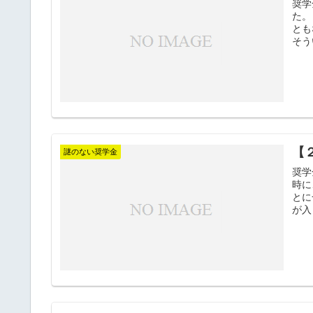
奨学
た。
とも
そう
【
謎のない奨学金
奨学
時に
とに
が入