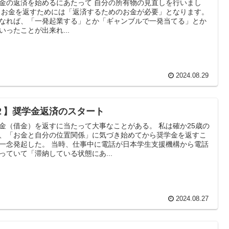
金の返済を始めるにあたって 自分の所有物の見直しを行いまし
 お金を返すためには「返済するためのお金が必要」となります。
なれば、「一発起業する」とか「ギャンブルで一発当てる」とか
いったことが出来れ...
2024.08.29
２】奨学金返済のスタート
金（借金）を返すに当たって大事なことがある。 私は確か25歳の
、「お金と自分の位置関係」に気づき始めてから奨学金を返すこ
一念発起した。 当時、仕事中に電話が日本学生支援機構から電話
っていて「滞納している状態にあ...
2024.08.27