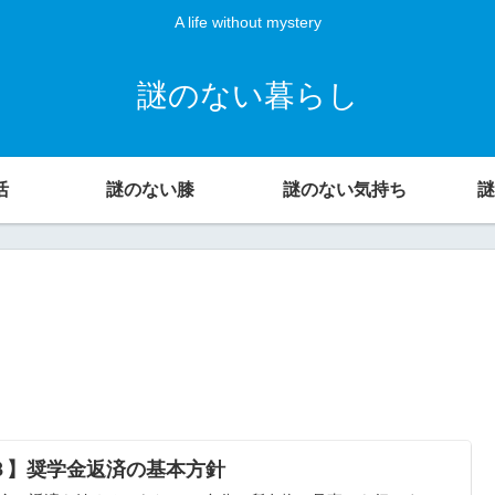
A life without mystery
謎のない暮らし
活
謎のない膝
謎のない気持ち
謎
３】奨学金返済の基本方針