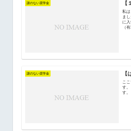
【
謎のない奨学金
私は
まし
に入
（有
【
謎のない奨学金
ここ
す。
す。